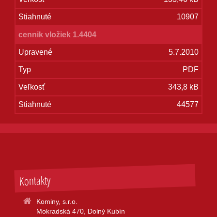
10907
cennik vložiek 1.4404
5.7.2010
PDF
343,8 kB
44577
Kontakty
Kominy, s.r.o.
Mokradská 470, Dolný Kubín