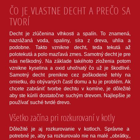
ČO JE VLASTNE DECHT A PREČO SA
TVORÍ
Decht je zlúčenina vlhkosti a spalín. To znamená,
nazrážaná voda, spaliny, síra z dreva, uhlia a
podobne. Takto vznikne decht, teda tekutá až
polotekutá a polo mazľavá zmes. Samotný decht je pre
nás neškodný. Na základe takéhoto zloženia potom
vznikne kyselina a oxid uhoľnatý čo už je škodlivé.
Samotný decht prenikne cez poškodené tehly na
omietku, do obývaných častí domu a tu je problém. Ak
chcete zabrániť tvorbe dechtu v komíne, je dôležité
aby ste kúrili dostatočne suchým drevom. Najlepšie je
používať suché tvrdé drevo.
Všetko začína pri rozkurovaní v kotly
Dôležité je aj rozkurovanie v kotloch. Správne a
potrebné je, aby sa rozkurovalo nie na malé ,,obrátky,,