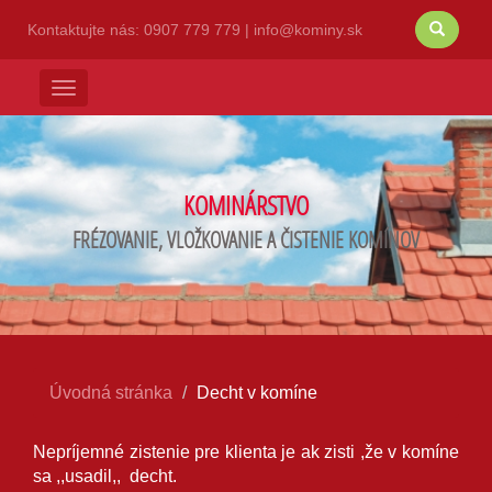
Kontaktujte nás:
0907 779 779
|
info@kominy.sk
Menu
KOMINÁRSTVO
FRÉZOVANIE, VLOŽKOVANIE A ČISTENIE KOMÍNOV
Úvodná stránka
Decht v komíne
Nepríjemné zistenie pre klienta je ak zisti ,že v komíne
sa ,,usadil,, decht.