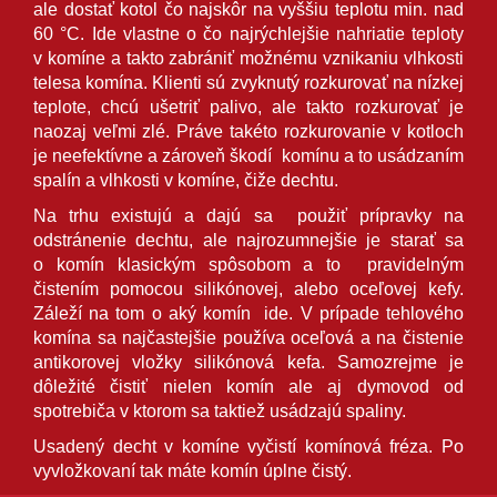
ale dostať kotol čo najskôr na vyššiu teplotu min. nad
60 °C. Ide vlastne o čo najrýchlejšie nahriatie teploty
v komíne a takto zabrániť možnému vznikaniu vlhkosti
telesa komína. Klienti sú zvyknutý rozkurovať na nízkej
teplote, chcú ušetriť palivo, ale takto rozkurovať je
naozaj veľmi zlé. Práve takéto rozkurovanie v kotloch
je neefektívne a zároveň škodí komínu a to usádzaním
spalín a vlhkosti v komíne, čiže dechtu.
Na trhu existujú a dajú sa použiť prípravky na
odstránenie dechtu, ale najrozumnejšie je starať sa
o komín klasickým spôsobom a to pravidelným
čistením pomocou silikónovej, alebo oceľovej kefy.
Záleží na tom o aký komín ide. V prípade tehlového
komína sa najčastejšie používa oceľová a na čistenie
antikorovej vložky silikónová kefa. Samozrejme je
dôležité čistiť nielen komín ale aj dymovod od
spotrebiča v ktorom sa taktiež usádzajú spaliny.
Usadený decht v komíne vyčistí komínová fréza. Po
vyvložkovaní tak máte komín úplne čistý.